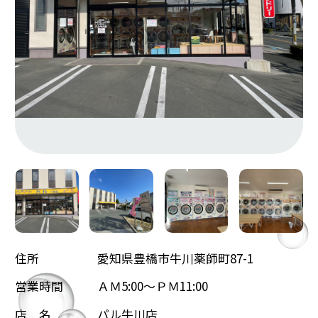
住所
愛知県豊橋市牛川薬師町87-1
営業時間
ＡＭ5:00～ＰＭ11:00
店 名
パル牛川店